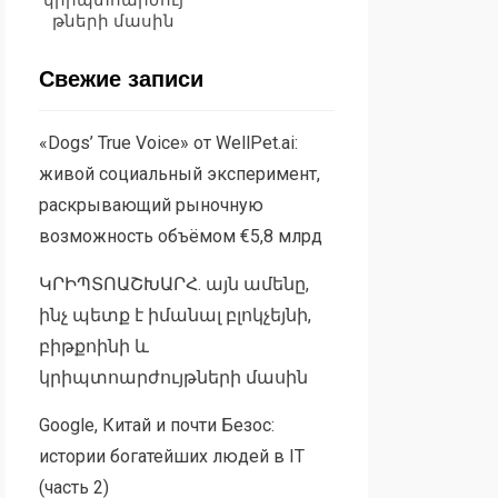
թների մասին
Свежие записи
«Dogs’ True Voice» от WellPet.ai:
живой социальный эксперимент,
раскрывающий рыночную
возможность объёмом €5,8 млрд
ԿՐԻՊՏՈԱՇԽԱՐՀ. այն ամենը,
ինչ պետք է իմանալ բլոկչեյնի,
բիթքոինի և
կրիպտոարժույթների մասին
Google, Китай и почти Безос:
истории богатейших людей в IT
(часть 2)