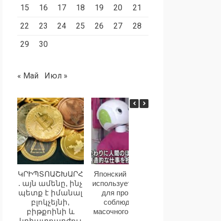
15
16
17
18
19
20
21
22
23
24
25
26
27
28
29
30
« Май
Июл »
ԿՐԻՊՏՈԱՇԽԱՐՀ
Японский магазин
Эксперты назв
. այն ամենը, ինչ
использует робота
дипфейки сам
պետք է իմանալ
для проверки
опасной угрозой
բլոկչեյնի,
соблюдения
применения И
բիթքոինի և
масочного режима
կրիպտոարժույ