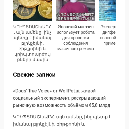
ԿՐԻՊՏՈԱՇԽԱՐՀ
Японский магазин
Эксперты наз
. այն ամենը, ինչ
использует робота
дипфейки са
պետք է իմանալ
для проверки
опасной угроз
բլոկչեյնի,
соблюдения
применения
բիթքոինի և
масочного режима
կրիպտոարժույ
թների մասին
Свежие записи
«Dogs’ True Voice» от WellPet.ai: живой
социальный эксперимент, раскрывающий
рыночную возможность объёмом €5,8 млрд
ԿՐԻՊՏՈԱՇԽԱՐՀ. այն ամենը, ինչ պետք է
իմանալ բլոկչեյնի, բիթքոինի և