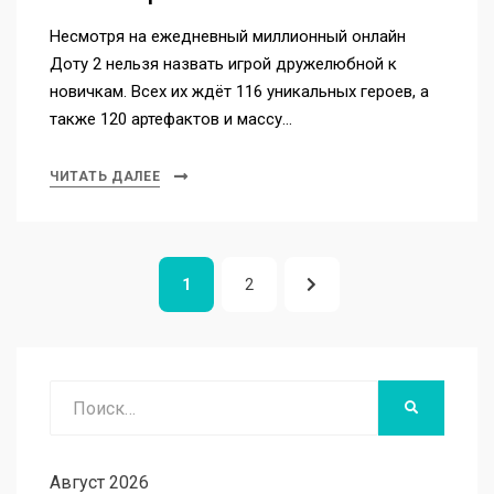
Несмотря на ежедневный миллионный онлайн
Доту 2 нельзя назвать игрой дружелюбной к
новичкам. Всех их ждёт 116 уникальных героев, а
также 120 артефактов и массу…
ЧИТАТЬ ДАЛЕЕ
Навигация
СТРАНИЦА
СТРАНИЦА
СЛЕДУЮЩАЯ
1
2
по
записям
СТРАНИЦА
Поиск
НАЙТИ
Август 2026