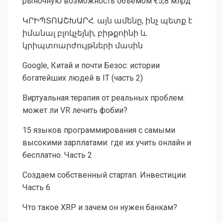
рыночную возможность объёмом €5,8 млрд
ԿՐԻՊՏՈԱՇԽԱՐՀ. այն ամենը, ինչ պետք է
իմանալ բլոկչեյնի, բիթքոինի և
կրիպտոարժույթների մասին
Google, Китай и почти Безос: истории
богатейших людей в IT (часть 2)
Виртуальная терапия от реальных проблем:
может ли VR лечить фобии?
15 языков программирования с самыми
высокими зарплатами: где их учить онлайн и
бесплатно. Часть 2
Создаем собственный стартап. Инвестиции.
Часть 6
Что такое XRP и зачем он нужен банкам?