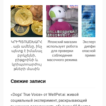
ԿՐԻՊՏՈԱՇԽԱՐՀ
Японский магазин
Эксперты наз
. այն ամենը, ինչ
использует робота
дипфейки са
պետք է իմանալ
для проверки
опасной угроз
բլոկչեյնի,
соблюдения
применения
բիթքոինի և
масочного режима
կրիպտոարժույ
թների մասին
Свежие записи
«Dogs’ True Voice» от WellPet.ai: живой
социальный эксперимент, раскрывающий