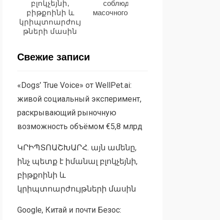
բլոկչեյնի,
соблюдения
применения И
բիթքոինի և
масочного режима
կրիպտոարժույ
թների մասին
Свежие записи
«Dogs’ True Voice» от WellPet.ai:
живой социальный эксперимент,
раскрывающий рыночную
возможность объёмом €5,8 млрд
ԿՐԻՊՏՈԱՇԽԱՐՀ. այն ամենը,
ինչ պետք է իմանալ բլոկչեյնի,
բիթքոինի և
կրիպտոարժույթների մասին
Google, Китай и почти Безос: