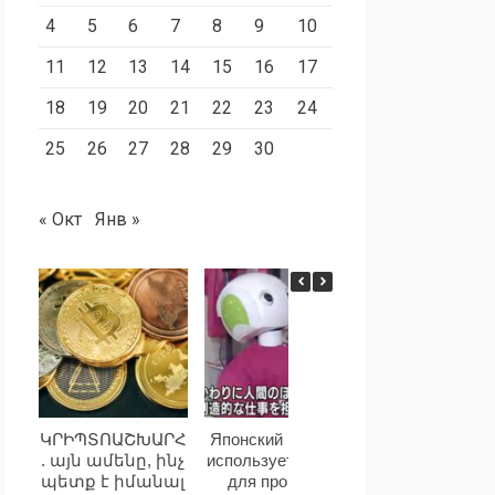
4
5
6
7
8
9
10
11
12
13
14
15
16
17
18
19
20
21
22
23
24
25
26
27
28
29
30
« Окт
Янв »
ԿՐԻՊՏՈԱՇԽԱՐՀ
Японский магазин
Эксперты назв
. այն ամենը, ինչ
использует робота
дипфейки сам
պետք է իմանալ
для проверки
опасной угрозой